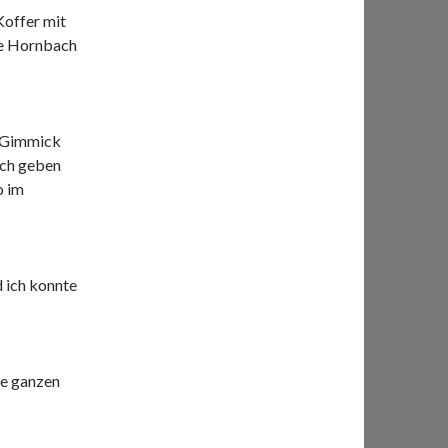
Koffer mit
mte Hornbach
e Gimmick
ich geben
o im
d ich konnte
ie ganzen