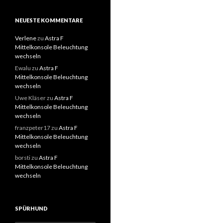
NEUESTE KOMMENTARE
Verlene
zu
Astra F
Mittelkonsole Beleuchtung
wechseln
Ewalu
zu
Astra F
Mittelkonsole Beleuchtung
wechseln
Uwe Kläser
zu
Astra F
Mittelkonsole Beleuchtung
wechseln
franzpeter17
zu
Astra F
Mittelkonsole Beleuchtung
wechseln
borsti
zu
Astra F
Mittelkonsole Beleuchtung
wechseln
SPÜRHUND