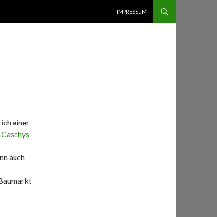
ZUM INHALT SPRINGEN
IMPRESSUM
 ich einer
 Caschys
ann auch
n Baumarkt