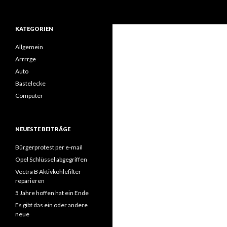
Suchen
KATEGORIEN
Allgemein
Arrrrge
Auto
Bastelecke
Computer
NEUESTE BEITRÄGE
Bürgerprotest per e-mail
Opel Schlüssel abgegriffen
Vectra B Aktivkohlefilter
reparieren
5 Jahre hoffen hat ein Ende
Es gibt das ein oder andere
neue