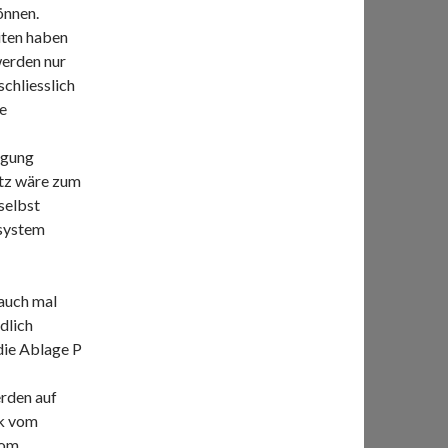
önnen.
iten haben
werden nur
schliesslich
te
igung
atz wäre zum
selbst
lsystem
auch mal
dlich
die Ablage P
rden auf
ik vom
vom