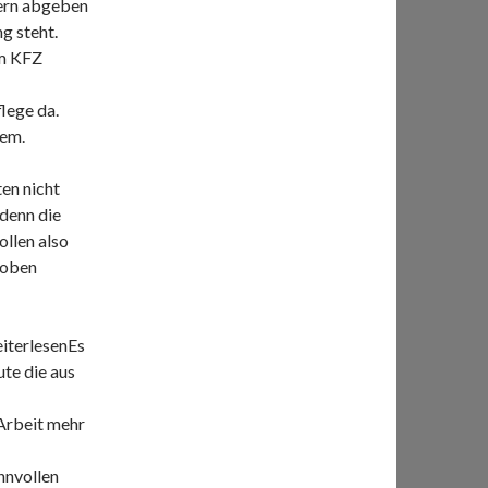
ern abgeben
g steht.
em KFZ
lege da.
tem.
ten nicht
denn die
llen also
hoben
eiterlesenEs
te die aus
 Arbeit mehr
nnvollen