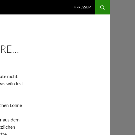
ZUM INHALT SPRINGEN
IMPRESSUM
ÄRE…
ute nicht
was würdest
ichen Löhne
er aus dem
tzlichen
fte.