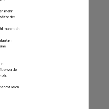
nen mehr
hälfte der
ohl man noch
hlagten
eine
bin
reibe werde
 als
 nehmt mich