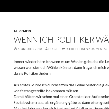
ALLGEMEIN
WENN ICH POLITIKER W
4. OKTOBER 2010
BORSTI
SCHREIBE EINEN KOMMENTAR
Immer wieder höre ich wenn es um Wahlen geht das die Le
wissen wen sie noch Wählen können, dann frage ich mich 
du als Politiker ändern.
Als erstes würde ich durchsetzen das Leiharbeiter die gle
wie festangestellte bekommen müssen.
Damit hätten wir schon mal einen Grossteil der Aufstock
Sozialsystem raus, als ergänzung gäbe es dann einen gese
Mindestlohn welcher sich in etwa bei 7,5-8 orientieren dür