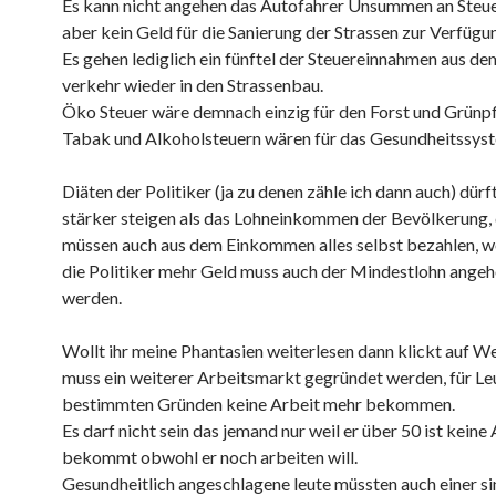
Es kann nicht angehen das Autofahrer Unsummen an Steu
aber kein Geld für die Sanierung der Strassen zur Verfügun
Es gehen lediglich ein fünftel der Steuereinnahmen aus d
verkehr wieder in den Strassenbau.
Öko Steuer wäre demnach einzig für den Forst und Grünpf
Tabak und Alkoholsteuern wären für das Gesundheitssys
Diäten der Politiker (ja zu denen zähle ich dann auch) dürf
stärker steigen als das Lohneinkommen der Bevölkerung, 
müssen auch aus dem Einkommen alles selbst bezahlen, wo
die Politiker mehr Geld muss auch der Mindestlohn ange
werden.
Wollt ihr meine Phantasien weiterlesen dann klickt auf W
muss ein weiterer Arbeitsmarkt gegründet werden, für Leu
bestimmten Gründen keine Arbeit mehr bekommen.
Es darf nicht sein das jemand nur weil er über 50 ist keine
bekommt obwohl er noch arbeiten will.
Gesundheitlich angeschlagene leute müssten auch einer si