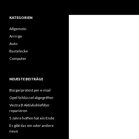
Suchen
KATEGORIEN
Allgemein
Arrrrge
Auto
Bastelecke
Computer
NEUESTE BEITRÄGE
Bürgerprotest per e-mail
Opel Schlüssel abgegriffen
Vectra B Aktivkohlefilter
reparieren
5 Jahre hoffen hat ein Ende
Es gibt das ein oder andere
neue