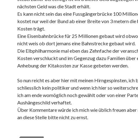
nächsten Geld was die Stadt erhält.
Es kann nicht sein das eine Fussgängerbrücke 100 Millio
kostet nur weil der Bund ab einer Breite von 3 metern die 
Kosten trägt.
Eine Eisenbahnbrücke für 25 Millionen gebaut wird obw
nicht weis ob dort jemans eine Bahnstrecke gebaut wird.
Die Elbphilharmonie mal eben das Zehnfache der veransc
Kosten verschluckt und im Gegenzug dazu Familien über 
Anhebung der Kitakosten zur Kasse gebeten werden.
So nun reicht es aber hier mit meinen Hirngespinsten, ich 
schliesslich kein politiker und wenn ich hier so weitersch
ich am ende womöglich noch gewählt oder von einer Partei
Aushängeschild verhaftet.
Über Kommentare würde ich mich wie üblich freuen aber
an diese Stelle bitte nicht zu ernst.