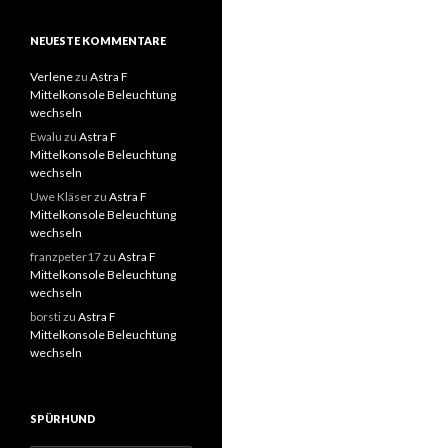
NEUESTE KOMMENTARE
Verlene
zu
Astra F
Mittelkonsole Beleuchtung
wechseln
Ewalu
zu
Astra F
Mittelkonsole Beleuchtung
wechseln
Uwe Kläser
zu
Astra F
Mittelkonsole Beleuchtung
wechseln
franzpeter17
zu
Astra F
Mittelkonsole Beleuchtung
wechseln
borsti
zu
Astra F
Mittelkonsole Beleuchtung
wechseln
SPÜRHUND