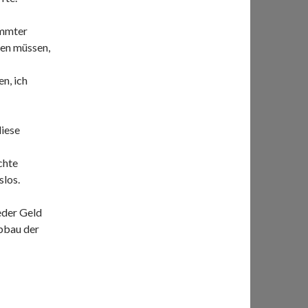
immter
hen müssen,
n, ich
diese
chte
slos.
eder Geld
bbau der