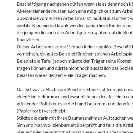
Beschäftigung nachgehen dürfen wenn sie es denn noch k
Alleinerziehende müssen auch eine möglichkeit zum Arbe
obwohl sie vom ersten Arbeitsmarkt radikal aussortiert 
weil ihr Kind einmal krank werden kann, diese Kinder sind 
die jenigen die auch den Arbeitgebern später mal die Ren
finanzieren.
Dieser Arbeitsmarkt darf jedoch keine reguläre Beschäft
vernichten, ein gutes Beispiel für einen solchen Arbeitspl
Beispiel die Tafel, jedoch müsste der Träger seine Kosten 
tragen können und dürfte nicht noch zusätzlich das Sozia
belasten wie es derzeit viele Träger machen.
Das Schwarze Buch vom Bund der Steuerzahler muss nun 
einen Sinn bekommen und zwar nicht nur den das ein freun
grinsender Politíker es in die Hand bekommt und dann in 
(Papierkorb) verschiebt.
Städte die darin mit ihren Baumassnahmen Auftauchen we
Sinn und Nachvollziehbarkeit überprüft und falls die Krit
Steuerzahler berechtigt ist wird dieses Geld abgezogen 