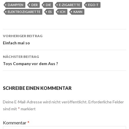
DAMPFEN
DER
DIE
E-ZIGARETTE
EGO-T
ELEKTROZIGARETTE
ES
ICH
KANN
Beitrags-
VORHERIGER BEITRAG
Navigation
Einfach mal so
NÄCHSTER BEITRAG
Toys Company vor dem Aus ?
SCHREIBE EINEN KOMMENTAR
Deine E-Mail-Adresse wird nicht veröffentlicht.
Erforderliche Felder
sind mit
*
markiert
Kommentar
*