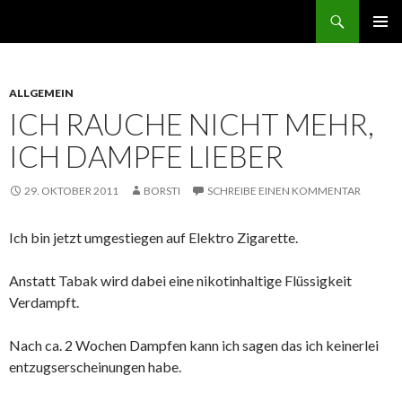
Suchen
ZUM
PRIMÄR
INHALT
MENÜ
SPRINGEN
ALLGEMEIN
ICH RAUCHE NICHT MEHR,
ICH DAMPFE LIEBER
29. OKTOBER 2011
BORSTI
SCHREIBE EINEN KOMMENTAR
Ich bin jetzt umgestiegen auf Elektro Zigarette.
Anstatt Tabak wird dabei eine nikotinhaltige Flüssigkeit
Verdampft.
Nach ca. 2 Wochen Dampfen kann ich sagen das ich keinerlei
entzugserscheinungen habe.