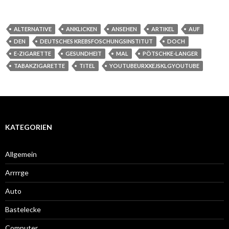
ALTERNATIVE
ANKLICKEN
ANSEHEN
ARTIKEL
AUF
DEN
DEUTSCHES KREBSFOSCHUNGSINSTITUT
DOCH
E-ZIGARETTE
GESUNDHEIT
MAL
PÖTSCHKE-LANGER
TABAKZIGARETTE
TITEL
YOUTUBEURXXEJSKLGYOUTUBE
KATEGORIEN
Allgemein
Arrrrge
Auto
Bastelecke
Computer