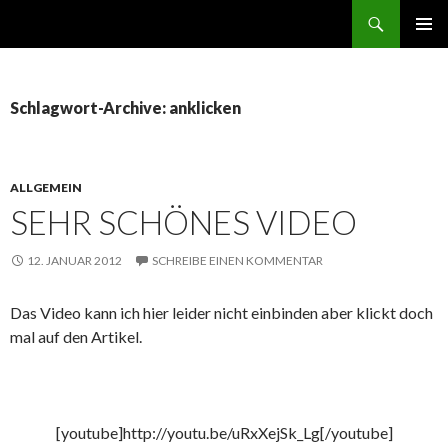
Suchen
ZUM
PRIMÄR
INHALT
MENÜ
SPRINGEN
Schlagwort-Archive: anklicken
ALLGEMEIN
SEHR SCHÖNES VIDEO
12. JANUAR 2012
SCHREIBE EINEN KOMMENTAR
Das Video kann ich hier leider nicht einbinden aber klickt doch
mal auf den Artikel.
[youtube]http://youtu.be/uRxXejSk_Lg[/youtube]