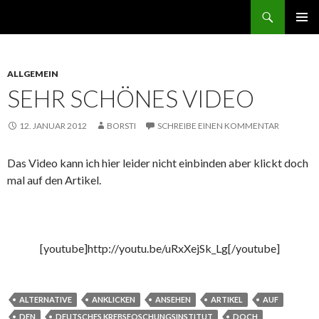
Suchen
ZUM
PRIMÄR
INHALT
MENÜ
SPRINGEN
ALLGEMEIN
SEHR SCHÖNES VIDEO
12. JANUAR 2012
BORSTI
SCHREIBE EINEN KOMMENTAR
Das Video kann ich hier leider nicht einbinden aber klickt doch
mal auf den Artikel.
[youtube]http://youtu.be/uRxXejSk_Lg[/youtube]
ALTERNATIVE
ANKLICKEN
ANSEHEN
ARTIKEL
AUF
DEN
DEUTSCHES KREBSFOSCHUNGSINSTITUT
DOCH