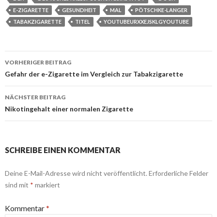
E-ZIGARETTE
GESUNDHEIT
MAL
PÖTSCHKE-LANGER
TABAKZIGARETTE
TITEL
YOUTUBEURXXEJSKLGYOUTUBE
Beitrags-
VORHERIGER BEITRAG
Navigation
Gefahr der e-Zigarette im Vergleich zur Tabakzigarette
NÄCHSTER BEITRAG
Nikotingehalt einer normalen Zigarette
SCHREIBE EINEN KOMMENTAR
Deine E-Mail-Adresse wird nicht veröffentlicht.
Erforderliche Felder
sind mit
*
markiert
Kommentar
*