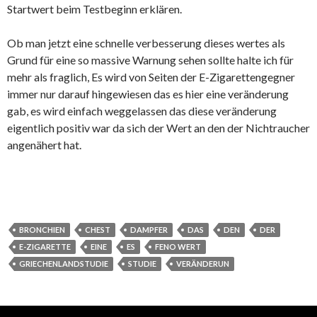
Startwert beim Testbeginn erklären.
Ob man jetzt eine schnelle verbesserung dieses wertes als
Grund für eine so massive Warnung sehen sollte halte ich für
mehr als fraglich, Es wird von Seiten der E-Zigarettengegner
immer nur darauf hingewiesen das es hier eine veränderung
gab, es wird einfach weggelassen das diese veränderung
eigentlich positiv war da sich der Wert an den der Nichtraucher
angenähert hat.
BRONCHIEN
CHEST
DAMPFER
DAS
DEN
DER
E-ZIGARETTE
EINE
ES
FENO WERT
GRIECHENLANDSTUDIE
STUDIE
VERÄNDERUN