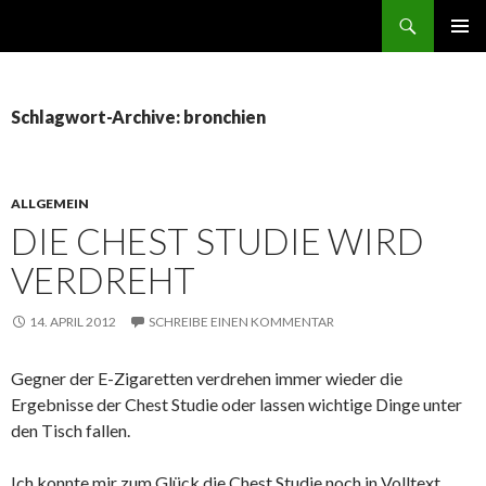
Suchen
ZUM
PRIMÄR
INHALT
MENÜ
SPRINGEN
Schlagwort-Archive: bronchien
ALLGEMEIN
DIE CHEST STUDIE WIRD
VERDREHT
14. APRIL 2012
SCHREIBE EINEN KOMMENTAR
Gegner der E-Zigaretten verdrehen immer wieder die
Ergebnisse der Chest Studie oder lassen wichtige Dinge unter
den Tisch fallen.
Ich konnte mir zum Glück die Chest Studie noch in Volltext