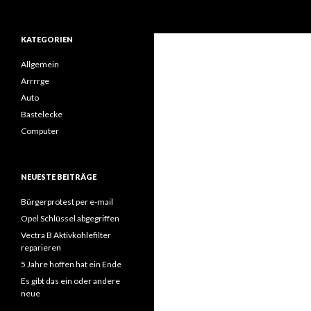
Suchen
KATEGORIEN
Allgemein
Arrrrge
Auto
Bastelecke
Computer
NEUESTE BEITRÄGE
Bürgerprotest per e-mail
Opel Schlüssel abgegriffen
Vectra B Aktivkohlefilter
reparieren
5 Jahre hoffen hat ein Ende
Es gibt das ein oder andere
neue