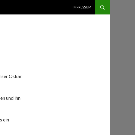
ZUM INHALT SPRINGEN
IMPRESSUM
nser Oskar
sen und ihn
s ein