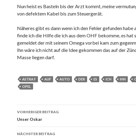
Nun heist es Basteln bis der Arzt kommt, meine vermutu
von defektem Kabel bis zum Steuergerät.
Näheres gibt es dann wenn ich den Fehler gefunden habe 
finde ich die Hilfe die ich aus dem OHF bekomme, es hat 
gemeldet der mit seinem Omega vorbei kam zum gegenm
Ihn wäre ich nicht auf die Idee gekommen das auf der Zün
Masse liegen darf.
ASTRA F
AUF
AUTO
DER
ES
ICH
IHN
OPEL
Beitrags-
VORHERIGER BEITRAG
Navigation
Unser Oskar
NÄCHSTER BEITRAG