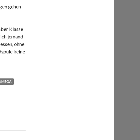
ngen gehen
aber Klasse
sich jemand
essen, ohne
dspule keine
OMEGA