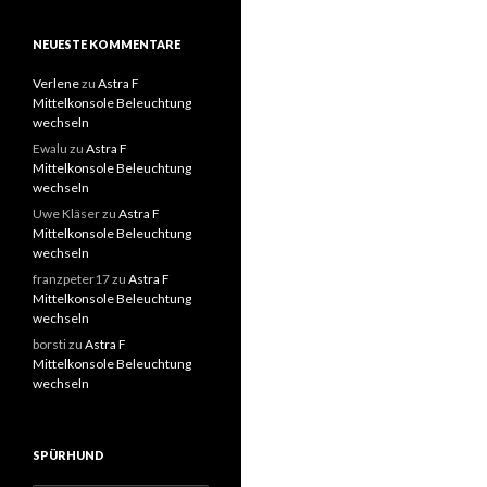
NEUESTE KOMMENTARE
Verlene
zu
Astra F
Mittelkonsole Beleuchtung
wechseln
Ewalu
zu
Astra F
Mittelkonsole Beleuchtung
wechseln
Uwe Kläser
zu
Astra F
Mittelkonsole Beleuchtung
wechseln
franzpeter17
zu
Astra F
Mittelkonsole Beleuchtung
wechseln
borsti
zu
Astra F
Mittelkonsole Beleuchtung
wechseln
SPÜRHUND