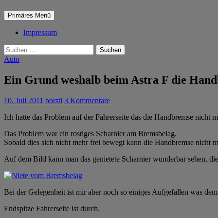
Suchen
Zum
Primäres Menü
Inhalt
springen
Impressum
Suchen
nach:
Auto
Ein Grund weshalb beim Astra F die Handb
10. Juli 2011
borsti
3 Kommentare
Ich hatte das Problem auf der Fahrerseite das die Handbremse nicht me
Das Problem war ein rostiges Scharnier am Bremsbelag.
Sobald dies sich nicht mehr frei bewegt kann die Handbremse nicht m
Auf dem Bild kann man das genietete Scharnier wunderbar sehen, die B
Bei der Gelegenheit ist mir aber noch so einiges Aufgefallen was d
Endspitze Fahrerseite ist durch.