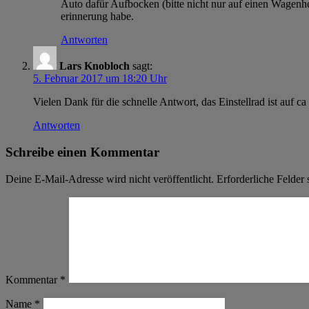
Auto dafür Aufbocken (bitte nicht nur auf einen Wagenhe
erinnerung habe.
Antworten
Lars Knobloch
sagt:
5. Februar 2017 um 18:20 Uhr
Vielen Dank für die schnelle Antwort, das Einstellrad ist auf c
Antworten
Schreibe einen Kommentar
Deine E-Mail-Adresse wird nicht veröffentlicht.
Erforderliche Felder 
Kommentar
*
Name
*