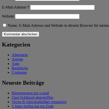
E-Mail-Adresse
*
Website
Name, E-Mail-Adresse und Website in diesem Browser für meine
Kategorien
Allgemein
Arrrrge
Auto
Bastelecke
Computer
Neueste Beiträge
Bürgerprotest per e-mail
Opel Schlüssel abgegriffen
Vectra B Aktivkohlefilter reparieren
5 Jahre hoffen hat ein Ende