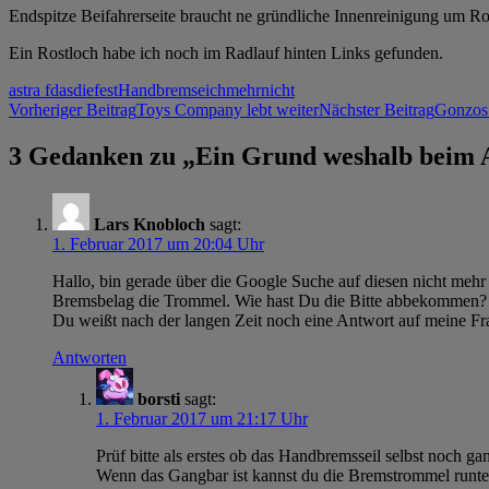
Endspitze Beifahrerseite braucht ne gründliche Innenreinigung um R
Ein Rostloch habe ich noch im Radlauf hinten Links gefunden.
astra f
das
die
fest
Handbremse
ich
mehr
nicht
Beitrags-
Vorheriger Beitrag
Toys Company lebt weiter
Nächster Beitrag
Gonzos 
Navigation
3 Gedanken zu „Ein Grund weshalb beim As
Lars Knobloch
sagt:
1. Februar 2017 um 20:04 Uhr
Hallo, bin gerade über die Google Suche auf diesen nicht mehr
Bremsbelag die Trommel. Wie hast Du die Bitte abbekommen? 
Du weißt nach der langen Zeit noch eine Antwort auf meine F
Antworten
borsti
sagt:
1. Februar 2017 um 21:17 Uhr
Prüf bitte als erstes ob das Handbremsseil selbst noch gan
Wenn das Gangbar ist kannst du die Bremstrommel runte