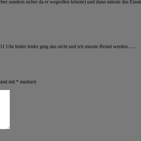
ber sondern sicher da er wegrollen könnte) und dann müsste das Einstel
a 11 Uhr leider leider ging das nicht und ich musste Brutal werden…..
sind mit
*
markiert