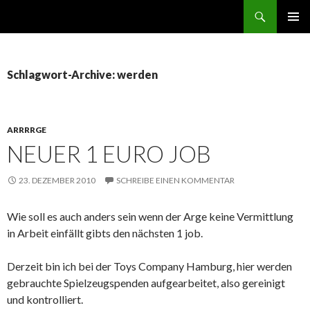
Suchen
ZUM
PRIMÄR
INHALT
MENÜ
SPRINGEN
Schlagwort-Archive: werden
ARRRRGE
NEUER 1 EURO JOB
23. DEZEMBER 2010
SCHREIBE EINEN KOMMENTAR
Wie soll es auch anders sein wenn der Arge keine Vermittlung
in Arbeit einfällt gibts den nächsten 1 job.
Derzeit bin ich bei der Toys Company Hamburg, hier werden
gebrauchte Spielzeugspenden aufgearbeitet, also gereinigt
und kontrolliert.