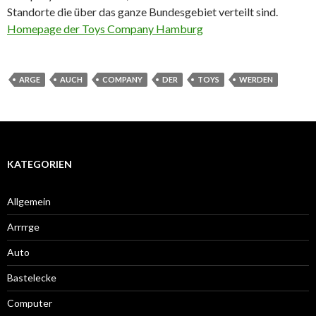
Standorte die über das ganze Bundesgebiet verteilt sind.
Homepage der Toys Company Hamburg
ARGE
AUCH
COMPANY
DER
TOYS
WERDEN
KATEGORIEN
Allgemein
Arrrrge
Auto
Bastelecke
Computer