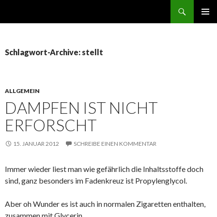
Suchen
ZUM
PRIMÄR
INHALT
MENÜ
SPRINGEN
Schlagwort-Archive: stellt
ALLGEMEIN
DAMPFEN IST NICHT
ERFORSCHT
15. JANUAR 2012
SCHREIBE EINEN KOMMENTAR
Immer wieder liest man wie gefährlich die Inhaltsstoffe doch
sind, ganz besonders im Fadenkreuz ist Propylenglycol.
Aber oh Wunder es ist auch in normalen Zigaretten enthalten,
zusammen mit Glycerin.