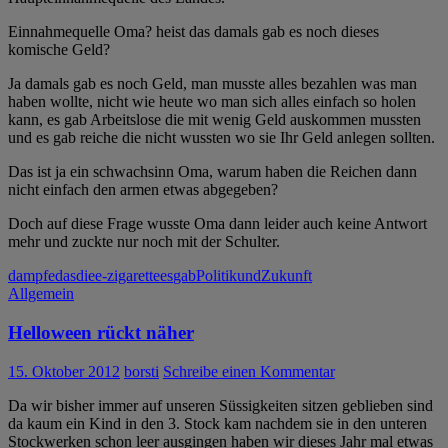
Einnahmequelle Oma? heist das damals gab es noch dieses
komische Geld?
Ja damals gab es noch Geld, man musste alles bezahlen was man
haben wollte, nicht wie heute wo man sich alles einfach so holen
kann, es gab Arbeitslose die mit wenig Geld auskommen mussten
und es gab reiche die nicht wussten wo sie Ihr Geld anlegen sollten.
Das ist ja ein schwachsinn Oma, warum haben die Reichen dann
nicht einfach den armen etwas abgegeben?
Doch auf diese Frage wusste Oma dann leider auch keine Antwort
mehr und zuckte nur noch mit der Schulter.
dampfe
das
die
e-zigarette
es
gab
Politik
und
Zukunft
Allgemein
Helloween rückt näher
15. Oktober 2012
borsti
Schreibe einen Kommentar
Da wir bisher immer auf unseren Süssigkeiten sitzen geblieben sind
da kaum ein Kind in den 3. Stock kam nachdem sie in den unteren
Stockwerken schon leer ausgingen haben wir dieses Jahr mal etwas