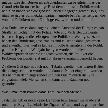
mit der Idee den Bürger an entscheidungen zu beteiligen was der
Grundstein für unsere heutige Basisdemoktratische Politik wurde,
natürlich haben sich die grossen Parteien dagegen geweht so gut es
ging, so gab es Schmutzkampagnen, anriufe bei Fernsehsendern die
von den Politikern unter Druck gesetzt wurden und und und.
Am Ende kam es dann sogar zu einem Aufstand der Bürger, es gab
Straßenschlachten mit der Polizei, tote und Verletzte, die Bürger
haben sich gegen die selbstgewählte Politik zur Wehr gesetzt, sie
haben den Bundestag gestürmt, es sind tausende dabei gestorben
und eigentlich nur weil es keine sinnvolle Alternative in der Politik
gab, die Bürger im Wahljahr belogen wurden und diese
Wahlversprechen fast nie eingelöst wurden, die Politiker die
Probleme der Bürger erst mit 10 jahren verspätung bemerkt haben…
Zu dieser Zeit gab es auch noch Tabakzigaretten, das waren Blätter
die kleingeschnitten wurden und dann in Papier eingerollt wurden,
das hat man dann angezündet und den Qualm durch die Glut
eingeatmet, viele Menschen sind damals am Rauchen noch
gestorben.
Was Oma? man konnte damals am Rauchen Sterben?
Ja damals gab es noch keine Dampfen bzw. kamen sie grade erst
unter dem Begriff „elektrische Zigaretten“ raus und es gab nur einen