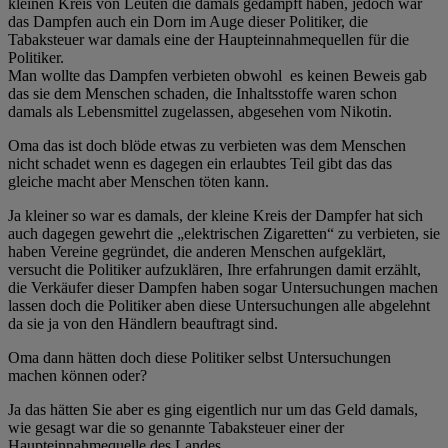
kleinen Kreis von Leuten die damals gedampft haben, jedoch war
das Dampfen auch ein Dorn im Auge dieser Politiker, die
Tabaksteuer war damals eine der Haupteinnahmequellen für die
Politiker.
Man wollte das Dampfen verbieten obwohl es keinen Beweis gab
das sie dem Menschen schaden, die Inhaltsstoffe waren schon
damals als Lebensmittel zugelassen, abgesehen vom Nikotin.
Oma das ist doch blöde etwas zu verbieten was dem Menschen
nicht schadet wenn es dagegen ein erlaubtes Teil gibt das das
gleiche macht aber Menschen töten kann.
Ja kleiner so war es damals, der kleine Kreis der Dampfer hat sich
auch dagegen gewehrt die „elektrischen Zigaretten“ zu verbieten, sie
haben Vereine gegründet, die anderen Menschen aufgeklärt,
versucht die Politiker aufzuklären, Ihre erfahrungen damit erzählt,
die Verkäufer dieser Dampfen haben sogar Untersuchungen machen
lassen doch die Politiker aben diese Untersuchungen alle abgelehnt
da sie ja von den Händlern beauftragt sind.
Oma dann hätten doch diese Politiker selbst Untersuchungen
machen können oder?
Ja das hätten Sie aber es ging eigentlich nur um das Geld damals,
wie gesagt war die so genannte Tabaksteuer einer der
Haupteinnahmequelle des Landes.