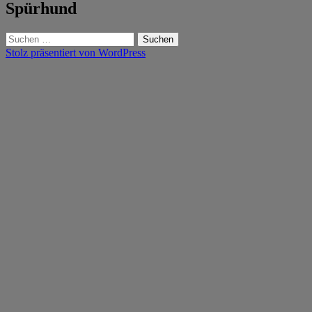
Spürhund
Suchen
nach:
Stolz präsentiert von WordPress