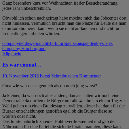
Ganz besonders kurz vor Weihnachten ist der Besucherandrang
jedes Jahr unbeschreiblich.
Obwohl ich schon nachgefragt habe möchte mich das Jobcenter dort
nicht hinlassen, vermutlich braucht man die Plätze für Leute die man
dann sanktionieren kann wenn sie nicht auftauchen und nicht für
Leute die gern arbeiten würden.
company
der
die
gebraucht
Harburg
Speilzeug
spenden
toys
Toys
Company Hamburg
und
Allgemein
Es war einmal…
10. November 2012
borsti
Schreibe einen Kommentar
Oma wie war das eigentlich als du noch jung warst?
Ja kleiner, da war noch alles anders, damals hatten wir noch eine
Demokratie da durften die Bürger nur alle 4 Jahre an einem Tag zur
Wahl gehen um einen Bundestag zu wählen, dieser hat dann für die
Bürger entscheidungen getroffen egal ob die Bürger diese so
wollten oder nicht.
Das führte natürlich zu einer Politikverdrossenheit und gab den
Nährboden für eine Partei die sich die Piraten nannten, diese kam