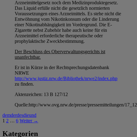
Arzneimittelgesetz noch dem Medizinproduktegesetz.
Das Liquid erfülle nicht die gesetzlich normierten
Voraussetzungen eines Arzneimittels. Es stehe nicht die
Entwöhnung vom Nikotinkonsum oder die Linderung
einer Nikotinabhängigkeit im Vordergrund. Die E-
Zigarette nebst Zubehör habe auch keine für ein
Arzneimittel erforderliche therapeutische oder
prophylaktische Zweckbestimmung.
Der Beschluss des Oberverwaltungsgerichts ist
unanfechtbar.
Er ist in Kürze in der Rechtsprechungsdatenbank
NRWE
http://www.justiz.nrw.de/Bibliothek/nrwe2/index.php
zu finden.
Aktenzeichen: 13 B 127/12
Quelle:http://www.ovg.nrw.de/presse/pressemitteilungen/17_1
dem
der
des
die
und
Beitrags-
1
2
…
6
Weiter →
Navigation
Kategorien