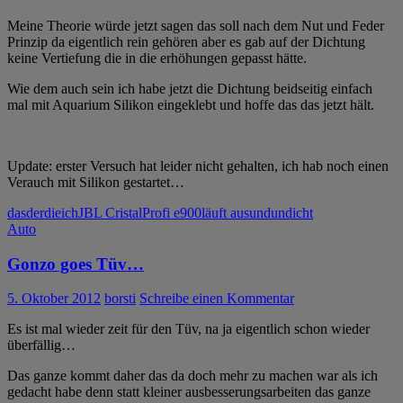
Meine Theorie würde jetzt sagen das soll nach dem Nut und Feder
Prinzip da eigentlich rein gehören aber es gab auf der Dichtung
keine Vertiefung die in die erhöhungen gepasst hätte.
Wie dem auch sein ich habe jetzt die Dichtung beidseitig einfach
mal mit Aquarium Silikon eingeklebt und hoffe das das jetzt hält.
Update: erster Versuch hat leider nicht gehalten, ich hab noch einen
Verauch mit Silikon gestartet…
das
der
die
ich
JBL CristalProfi e900
läuft aus
und
undicht
Auto
Gonzo goes Tüv…
5. Oktober 2012
borsti
Schreibe einen Kommentar
Es ist mal wieder zeit für den Tüv, na ja eigentlich schon wieder
überfällig…
Das ganze kommt daher das da doch mehr zu machen war als ich
gedacht habe denn statt kleiner ausbesserungsarbeiten das ganze