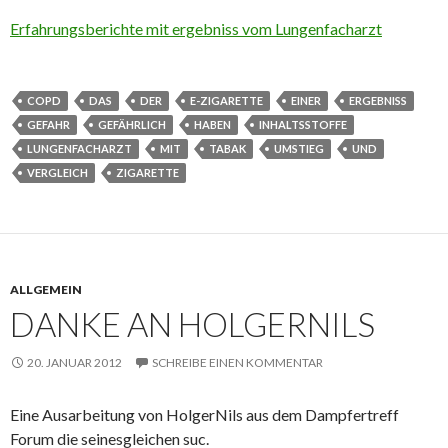
Erfahrungsberichte mit ergebniss vom Lungenfacharzt
COPD
DAS
DER
E-ZIGARETTE
EINER
ERGEBNISS
GEFAHR
GEFÄHRLICH
HABEN
INHALTSSTOFFE
LUNGENFACHARZT
MIT
TABAK
UMSTIEG
UND
VERGLEICH
ZIGARETTE
ALLGEMEIN
DANKE AN HOLGERNILS
20. JANUAR 2012
SCHREIBE EINEN KOMMENTAR
Eine Ausarbeitung von HolgerNils aus dem Dampfertreff
Forum die seinesgleichen suc.