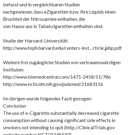
befasst und in vergleichbaren Studien
nachgewiesen, dass eZigaretten bzw. Ihre Liquids einen
Bruchteil der Nitrosamine enthalten, die
von Hause aus in Tabakzigaretten enthalten sind.
Studie der Harvard-Universität:
http://www.hsph.harvard.edu/centers-inst…rticle.jphp.pdf
Weitere frei zugängliche Studien von vertrauenswürdigen
Instituten:
http://www.biomedcentral.com/1471-2458/11/786
http://www.ncbi.nlm.nih.gov/pubmed/21683116
Im übrigen wurde folgendes Fazit gezogen:
Conclusion
The use of e-Cigarette substantially decreased cigarette
consumption without causing significant side effects in
smokers not intending to quit (http://ClinicalTrials.gov
webcite number NCT01195597).