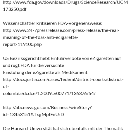
http://www.fda.gov/downloads/Drugs/ScienceResearch/UCM
173250.pdf
Wissenschaftler kritisieren FDA-Vorgehensweise:
http://www.24-7pressrelease.com/press-release/the-real-
meaning-of-the-fdas-anti-ecigarette-
report-119100.php
US Bezirksgericht hebt Einfuhrverbote von eZigaretten auf
und rügt FDA für die versuchte
Einstufung der eZigarette als Medikament
http://docs.justia.com/cases/federal/district-courts/district-
of-
columbia/dcdce/1:2009cv00771/136376/54/
http://abcnews.go.com/Business/wireStory?
id=13453151#.TxgMpIEnUrD
Die Harvard-Universität hat sich ebenfalls mit der Thematik