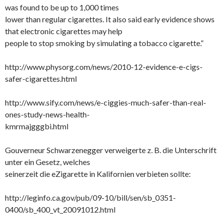
was found to be up to 1,000 times
lower than regular cigarettes. It also said early evidence shows
that electronic cigarettes may help
people to stop smoking by simulating a tobacco cigarette.“
http://www.physorg.com/news/2010-12-evidence-e-cigs-
safer-cigarettes.html
http://www.sify.com/news/e-ciggies-much-safer-than-real-
ones-study-news-health-
kmrmajgggbi.html
Gouverneur Schwarzenegger verweigerte z. B. die Unterschrift
unter ein Gesetz, welches
seinerzeit die eZigarette in Kalifornien verbieten sollte:
http://leginfo.ca.gov/pub/09-10/bill/sen/sb_0351-
0400/sb_400_vt_20091012.html