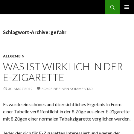
Suchen
ZUM
PRIMÄR
INHALT
MENÜ
SPRINGEN
Schlagwort-Archive: gefahr
ALLGEMEIN
WAS IST WIRKLICH IN DER
E-ZIGARETTE
30. MÄRZ 2012
SCHREIBE EINEN KOMMENTAR
Es wurde ein schönes und übersichtliches Ergebnis in Form
einer Tabelle veröffentlicht in der 8 Züge aus einer E-Zigarette
mit 8 Zügen einer normalen Tabakzigarette verglichen wurden.
Jeder der sich für E-Zigaretten Interessiert und wegen der