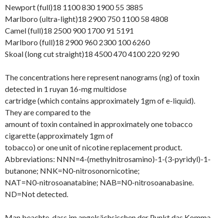
Newport (full)18 1100 830 1900 55 3885
Marlboro (ultra-light)18 2900 750 1100 58 4808
Camel (full)18 2500 900 1700 91 5191
Marlboro (full)18 2900 960 2300 100 6260
Skoal (long cut straight)18 4500 470 4100 220 9290
The concentrations here represent nanograms (ng) of toxin
detected in 1 ruyan 16-mg multidose
cartridge (which contains approximately 1gm of e-liquid).
They are compared to the
amount of toxin contained in approximately one tobacco
cigarette (approximately 1gm of
tobacco) or one unit of nicotine replacement product.
Abbreviations: NNN=4-(methylnitrosamino)-1-(3-pyridyl)-1-
butanone; NNK=N0-nitrosonornicotine;
NAT=N0-nitrosoanatabine; NAB=N0-nitrosoanabasine.
ND=Not detected.
Man beachte, dass im angelsächsischen der Punkt das Komma