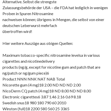
Alternative. Selbst die strengste
Zulassungsbehörde der USA – die FDA hat lediglich in wenigen
Proben in Spuren Nitrosamine
nachweisen können; übrigens in Mengen, die selbst von einer
deutschen Leberwurst mehrfach
übertroffen wird!
Hier weitere Auszüge aus obigen Quellen:
Maximum tobacco-specific nitrosamine levelsa in various
cigarettes and nicotinedelivery
products (ng/g, except for nicotine gum and patch that are
ng/patch or ng/gum piece)6
Product NNN NNK NAT NAB Total
Nicorette gum (4 mg)18 2.00 ND ND ND 2.00
NicoDerm CQ patch (4 mg)18 ND 8.00 ND ND 8.00
Electronic cigarettes6 3.87 1.46 2.16 0.69 8.18
Swedish snus18 980 180 790 60 2010
Winston (full)18 2200 580 560 25 3365