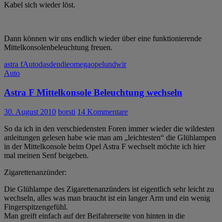
Kabel sich wieder löst.
Dann können wir uns endlich wieder über eine funktionierende
Mittelkonsolenbeleuchtung freuen.
astra f
Auto
das
den
die
omega
opel
und
wir
Auto
Astra F Mittelkonsole Beleuchtung wechseln
30. August 2010
borsti
14 Kommentare
So da ich in den verschiedensten Foren immer wieder die wildesten
anleitungen gelesen habe wie man am „leichtesten“ die Glühlampen
in der Mittelkonsole beim Opel Astra F wechselt möchte ich hier
mal meinen Senf beigeben.
Zigarettenanzünder:
Die Glühlampe des Zigarettenanzünders ist eigentlich sehr leicht zu
wechseln, alles was man braucht ist ein langer Arm und ein wenig
Fingerspitzengefühl.
Man greift einfach auf der Beifahrerseite von hinten in die