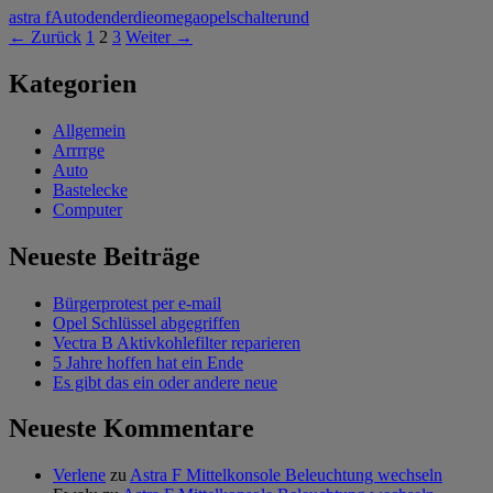
astra f
Auto
den
der
die
omega
opel
schalter
und
Beitrags-
← Zurück
1
2
3
Weiter →
Navigation
Kategorien
Allgemein
Arrrrge
Auto
Bastelecke
Computer
Neueste Beiträge
Bürgerprotest per e-mail
Opel Schlüssel abgegriffen
Vectra B Aktivkohlefilter reparieren
5 Jahre hoffen hat ein Ende
Es gibt das ein oder andere neue
Neueste Kommentare
Verlene
zu
Astra F Mittelkonsole Beleuchtung wechseln