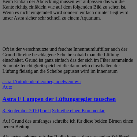
Beim Einbau der Abdeckung müssen wir aufpassen das wir die
Kante richtig einfädeln wie auf dem folgenden Bild zu sehen ist.
Wenn es nicht eingefädelt wird sondern einfach drunter liegt wird
unser Astra sicher sehr schnell zu einem Aquarium.
Oft ist der verschmutzte und feuchte Innenraumluftfilter auch der
Grund für eine beschlagene Scheibe sobald man die Lüftung
einschaltet, Grund ist ganz einfach das der sich im Filter sammelnde
Schmutz feuchtigkeit speichert die dann beim einschalten der
Lüftung fleissig an die Scheibe gepustet wird im Innenraum.
astra f
Auto
den
der
die
omega
opel
wenn
wir
Auto
Astra F Lampen der Lüftungsregler tauschen
8. September 2010
borsti
Schreibe einen Kommentar
Auf Grund des umfanges schreibe ich für diese beiden Birnen einen
neuen Beitrag.
Als erstes nehmen wir das Radio heraus, den passenden Schlüssel