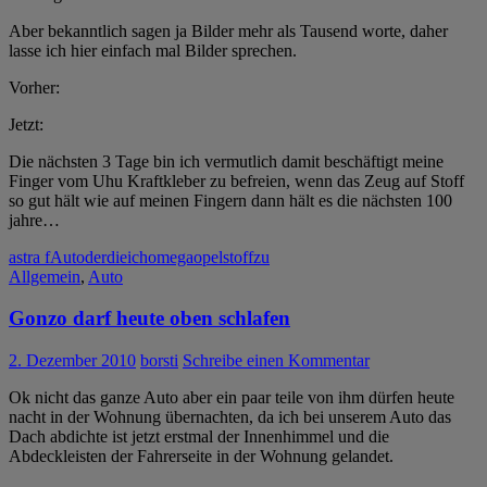
Aber bekanntlich sagen ja Bilder mehr als Tausend worte, daher
lasse ich hier einfach mal Bilder sprechen.
Vorher:
Jetzt:
Die nächsten 3 Tage bin ich vermutlich damit beschäftigt meine
Finger vom Uhu Kraftkleber zu befreien, wenn das Zeug auf Stoff
so gut hält wie auf meinen Fingern dann hält es die nächsten 100
jahre…
astra f
Auto
der
die
ich
omega
opel
stoff
zu
Allgemein
,
Auto
Gonzo darf heute oben schlafen
2. Dezember 2010
borsti
Schreibe einen Kommentar
Ok nicht das ganze Auto aber ein paar teile von ihm dürfen heute
nacht in der Wohnung übernachten, da ich bei unserem Auto das
Dach abdichte ist jetzt erstmal der Innenhimmel und die
Abdeckleisten der Fahrerseite in der Wohnung gelandet.