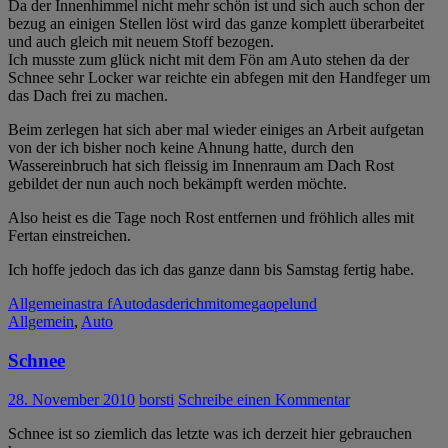
Da der Innenhimmel nicht mehr schön ist und sich auch schon der
bezug an einigen Stellen löst wird das ganze komplett überarbeitet
und auch gleich mit neuem Stoff bezogen.
Ich musste zum glück nicht mit dem Fön am Auto stehen da der
Schnee sehr Locker war reichte ein abfegen mit den Handfeger um
das Dach frei zu machen.
Beim zerlegen hat sich aber mal wieder einiges an Arbeit aufgetan
von der ich bisher noch keine Ahnung hatte, durch den
Wassereinbruch hat sich fleissig im Innenraum am Dach Rost
gebildet der nun auch noch bekämpft werden möchte.
Also heist es die Tage noch Rost entfernen und fröhlich alles mit
Fertan einstreichen.
Ich hoffe jedoch das ich das ganze dann bis Samstag fertig habe.
Allgemein
astra f
Auto
das
der
ich
mit
omega
opel
und
Allgemein
,
Auto
Schnee
28. November 2010
borsti
Schreibe einen Kommentar
Schnee ist so ziemlich das letzte was ich derzeit hier gebrauchen