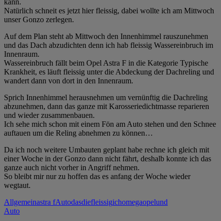
kann.
Natürlich schneit es jetzt hier fleissig, dabei wollte ich am Mittwoch
unser Gonzo zerlegen.
Auf dem Plan steht ab Mittwoch den Innenhimmel rauszunehmen
und das Dach abzudichten denn ich hab fleissig Wassereinbruch im
Innenraum.
Wassereinbruch fällt beim Opel Astra F in die Kategorie Typische
Krankheit, es läuft fleissig unter die Abdeckung der Dachreling und
wandert dann von dort in den Innenraum.
Sprich Innenhimmel herausnehmen um vernünftig die Dachreling
abzunehmen, dann das ganze mit Karosseriedichtmasse reparieren
und wieder zusammenbauen.
Ich sehe mich schon mit einem Fön am Auto stehen und den Schnee
auftauen um die Reling abnehmen zu können…
Da ich noch weitere Umbauten geplant habe rechne ich gleich mit
einer Woche in der Gonzo dann nicht fährt, deshalb konnte ich das
ganze auch nicht vorher in Angriff nehmen.
So bleibt mir nur zu hoffen das es anfang der Woche wieder
wegtaut.
Allgemein
astra f
Auto
das
die
fleissig
ich
omega
opel
und
Auto