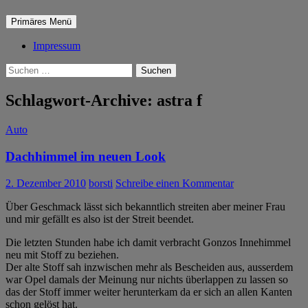
Suchen
Zum
Primäres Menü
Inhalt
springen
Impressum
Suchen
nach:
Schlagwort-Archive: astra f
Auto
Dachhimmel im neuen Look
2. Dezember 2010
borsti
Schreibe einen Kommentar
Über Geschmack lässt sich bekanntlich streiten aber meiner Frau
und mir gefällt es also ist der Streit beendet.
Die letzten Stunden habe ich damit verbracht Gonzos Innehimmel
neu mit Stoff zu beziehen.
Der alte Stoff sah inzwischen mehr als Bescheiden aus, ausserdem
war Opel damals der Meinung nur nichts überlappen zu lassen so
das der Stoff immer weiter herunterkam da er sich an allen Kanten
schon gelöst hat.